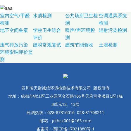
室内空气/甲醛
水质检测
公共场所卫生检
空调通风系统
检测
测
检测
地下空间备案
学校卫生综合
噪声/声环境检
辐射污染检测
评价
测
废气排放污染
建材常规复试
建筑节能验收
土壤检测
环境影响评价监
测
四川省天衡诚信环境检测技术有限公司 版权所有
地址：成都市锦江区工业园区金石路166号天府宝座项目C区1栋
3单元12、13层
检测热线：028-87316016 028-81708211
邮箱：jcthcx001@163.com
备案号：蜀ICP备17021880号-1