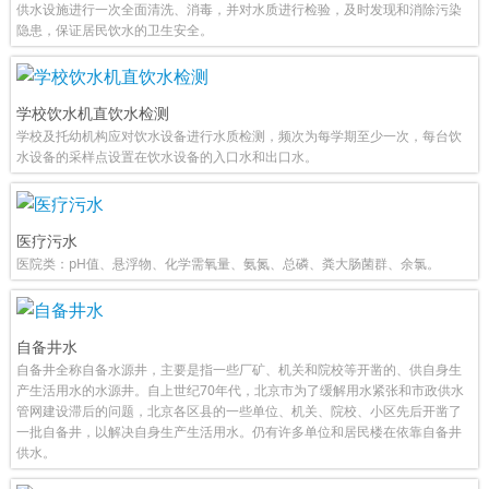
供水设施进行一次全面清洗、消毒，并对水质进行检验，及时发现和消除污染
隐患，保证居民饮水的卫生安全。
学校饮水机直饮水检测
学校及托幼机构应对饮水设备进行水质检测，频次为每学期至少一次，每台饮
水设备的采样点设置在饮水设备的入口水和出口水。
医疗污水
医院类：pH值、悬浮物、化学需氧量、氨氮、总磷、粪大肠菌群、余氯。
自备井水
自备井全称自备水源井，主要是指一些厂矿、机关和院校等开凿的、供自身生
产生活用水的水源井。自上世纪70年代，北京市为了缓解用水紧张和市政供水
管网建设滞后的问题，北京各区县的一些单位、机关、院校、小区先后开凿了
一批自备井，以解决自身生产生活用水。仍有许多单位和居民楼在依靠自备井
供水。