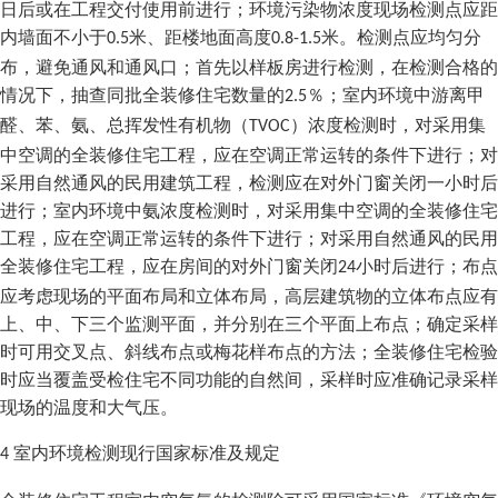
日后或在工程交付使用前进行；环境污染物浓度现场检测点应距
内墙面不小于
米、距楼地面高度
米。检测点应均匀分
0.5
0.8-1.5
布，避免通风和通风口；首先以样板房进行检测，在检测合格的
情况下，抽查同批全装修住宅数量的
％；室内环境中游离甲
2.5
醛、苯、氨、总挥发性有机物（
）浓度检测时，对采用集
TVOC
中空调的全装修住宅工程，应在空调正常运转的条件下进行；对
采用自然通风的民用建筑工程，检测应在对外门窗关闭一小时后
进行；室内环境中氨浓度检测时，对采用集中空调的全装修住宅
工程，应在空调正常运转的条件下进行；对采用自然通风的民用
全装修住宅工程，应在房间的对外门窗关闭
小时后进行；布点
24
应考虑现场的平面布局和立体布局，高层建筑物的立体布点应有
上、中、下三个监测平面，并分别在三个平面上布点；确定采样
时可用交叉点、斜线布点或梅花样布点的方法；全装修住宅检验
时应当覆盖受检住宅不同功能的自然间，采样时应准确记录采样
现场的温度和大气压。
室内环境检测现行国家标准及规定
4