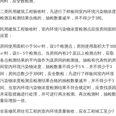
间时，应全数检测。
二类民用建筑工程验收时，凡进行了样板间室内环境污染物浓度
检测且检测结果合格的，抽检数量减半，并不得少于
间。
3
民用建筑工程验收时，室内环境污染物浓度检测点应按房间面积
设置：
房间使用面积小于
㎡时，设
个检测点；房间使用面积大于
50
1
100
㎡时，设
～
个检测点。当房间内有
个及以上检测点时，应取
3
5
2
各点检测结果的平均值作为该房间的检测值。抽检有代表性的房
间室内环境污染物浓度，抽检数量不得少于
％，并不得少于
5
3
间；房间总数少于
间时，应全数检；凡进行了样板间室内环境
3
污染物浓度检测且检测结果合格的抽检数量减半，并不得少于
3
间。当室内环境污染物浓度检测结果不符合规定时，应查找原因
并采取措施进行处理，并可进行再次检测。再次检测时，抽检数
量应增加一倍。
全装修民用住宅工程的室内环境质量验收，应在工程竣工至少
7