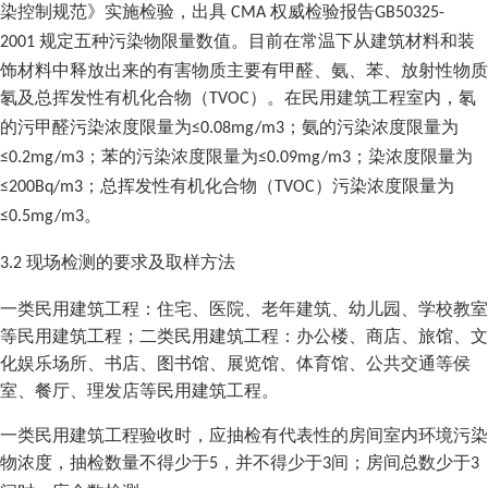
染控制规范》实施检验，出具
权威检验报告
CMA
GB50325-
规定五种污染物限量数值。目前在常温下从建筑材料和装
2001
饰材料中释放出来的有害物质主要有甲醛、氨、苯、放射性物质
氡及总挥发性有机化合物（
）。在民用建筑工程室内，氡
TVOC
的污甲醛污染浓度限量为
；氨的污染浓度限量为
≤0.08mg/m3
；苯的污染浓度限量为
；染浓度限量为
≤0.2mg/m3
≤0.09mg/m3
；总挥发性有机化合物（
）污染浓度限量为
≤200Bq/m3
TVOC
。
≤0.5mg/m3
现场检测的要求及取样方法
3.2
一类民用建筑工程：住宅、医院、老年建筑、幼儿园、学校教室
等民用建筑工程；二类民用建筑工程：办公楼、商店、旅馆、文
化娱乐场所、书店、图书馆、展览馆、体育馆、公共交通等侯
室、餐厅、理发店等民用建筑工程。
一类民用建筑工程验收时，应抽检有代表性的房间室内环境污染
物浓度，抽检数量不得少于
，并不得少于
间；房间总数少于
5
3
3