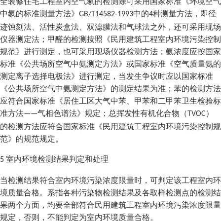
全装修住宅工程室内空气氡的检测除可采用国家标准《环境空气
中氡的标准测量方法》
中的
种测量方法，即径
GB/T14582-1993
4
迹蚀刻法、活性炭盒法、双滤膜法和气球法之外，还可采用现场
仪器测定法；甲醛的检测按照《民用建筑工程室内环境污染控制
规范》进行测定，也可采用现场仪器检测方法；氨浓度应按国家
标准《公共场所空气中氨测定方法》或国家标准《空气质量氨的
测定离子选择电极法》进行测定，当发生争议时应以国家标准
《公共场所空气中氨测定方法》的测定结果为准；苯的检测方法
应符合国家标准《居住工区大气中苯、甲苯和二甲苯卫生检验标
准方法
气相色谱法》规定；总挥发性有机化合物（
）
——
TVOC
的检测方法应符合国家标准《民用建筑工程室内环境污染控制规
范》的规范规定。
室内环境检测结果判定和处理
5
当检测结果符合室内环境污染浓度限量时，可判定该工程室内环
境质量合格。系指各种污染物检测结果及各取样检测点的检测结
果两个方面，均要全部符合民用建筑工程室内环境污染浓度限量
规定，否则，不能判定为室内环境质量合格。